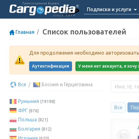
Транспортная Биржа
Подписки и услуги
since 2014
Список пользователей
Главная
Для продолжения необходимо авторизоватьс
Аутентификация
У меня нет аккаунта, я хоч
Все
Босния и Герцеговина
Румыния
(19198)
Все
Пер
ФРГ
(876)
Польша
(821)
Болгария
(812)
Испания
(670)