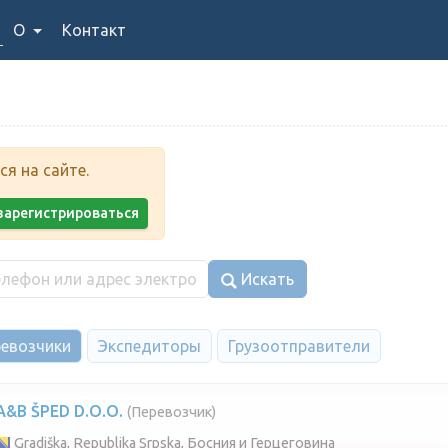
О
Контакт
я на сайте.
у зарегистрироваться
Искать
евозчики
Экспедиторы
Грузоотправители
A&B ŠPED D.O.O.
(Перевозчик)
Gradiška, Republika Srpska, Босния и Герцеговина