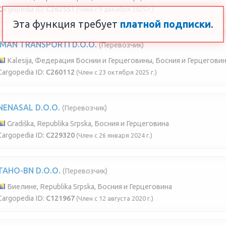
Cargopedia ID:
C262551
(Член с 9 декабря 2025 г.)
Эта функция требует
платной подписки
.
IMAN TRANSPORTI D.O.O.
(Перевозчик)
Kalesija, Федерация Боснии и Герцеговины, Босния и Герцегови
Cargopedia ID:
C260112
(Член с 23 октября 2025 г.)
NENASAL D.O.O.
(Перевозчик)
Gradiška, Republika Srpska, Босния и Герцеговина
Cargopedia ID:
C229320
(Член с 26 января 2024 г.)
TAHO-BN D.O.O.
(Перевозчик)
Биелине, Republika Srpska, Босния и Герцеговина
Cargopedia ID:
C121967
(Член с 12 августа 2020 г.)