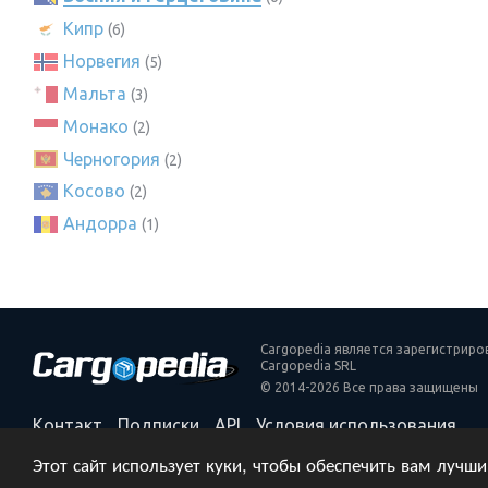
Кипр
(6)
Норвегия
(5)
Мальта
(3)
Монако
(2)
Черногория
(2)
Косово
(2)
Андорра
(1)
Cargopedia является зарегистрир
Cargopedia SRL
© 2014-2026 Все права защищены
Контакт
Подписки
API
Условия использования
Политика конфиденциальности
Этот сайт использует куки, чтобы обеспечить вам лучш