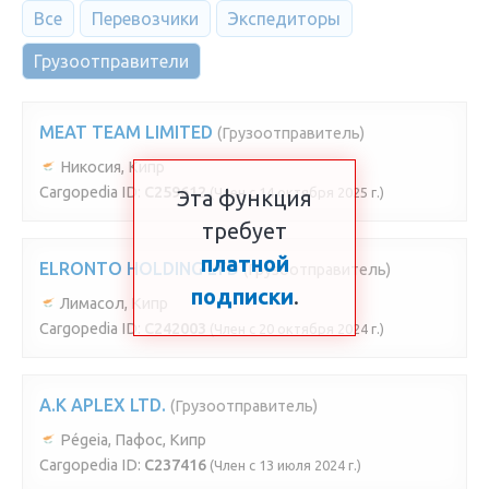
Все
Перевозчики
Экспедиторы
Грузоотправители
MEAT TEAM LIMITED
(Грузоотправитель)
Никосия, Кипр
Cargopedia ID:
C259612
(Член с 14 октября 2025 г.)
Эта функция
требует
платной
ELRONTO HOLDING LTD
(Грузоотправитель)
подписки
.
Лимасол, Кипр
Cargopedia ID:
C242003
(Член с 20 октября 2024 г.)
A.K APLEX LTD.
(Грузоотправитель)
Pégeia, Пафос, Кипр
Cargopedia ID:
C237416
(Член с 13 июля 2024 г.)