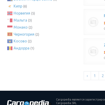
Кипр
(6)
Норвегия
(5)
Мальта
(3)
Монако
(2)
Черногория
(2)
Косово
(2)
Андорра
(1)
‹
1
2
Cargopedia является зарегистрир
Cargopedia SRL