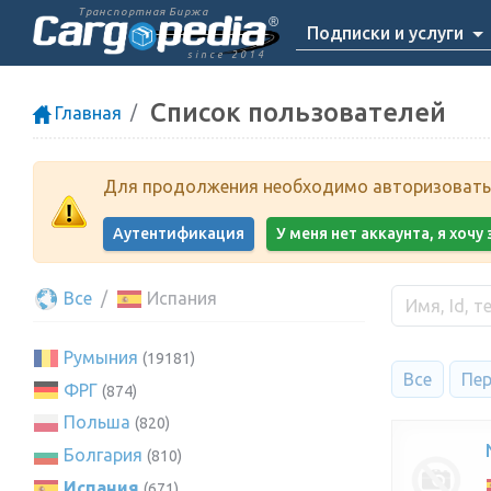
Транспортная Биржа
Подписки и услуги
since 2014
Список пользователей
Главная
Для продолжения необходимо авторизоватьс
Аутентификация
У меня нет аккаунта, я хоч
Все
Испания
Румыния
(19181)
Все
Пер
ФРГ
(874)
Польша
(820)
Болгария
(810)
Испания
(671)