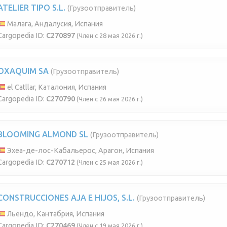
ATELIER TIPO S.L.
(Грузоотправитель)
Малага, Андалусия, Испания
Cargopedia ID:
C270897
(Член с 28 мая 2026 г.)
OXAQUIM SA
(Грузоотправитель)
el Catllar, Каталония, Испания
Cargopedia ID:
C270790
(Член с 26 мая 2026 г.)
BLOOMING ALMOND SL
(Грузоотправитель)
Эхеа-де-лос-Кабальерос, Арагон, Испания
Cargopedia ID:
C270712
(Член с 25 мая 2026 г.)
CONSTRUCCIONES AJA E HIJOS, S.L.
(Грузоотправитель)
Льендо, Кантабрия, Испания
Cargopedia ID:
C270469
(Член с 19 мая 2026 г.)