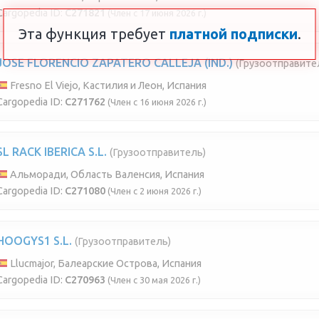
Cargopedia ID:
C271821
(Член с 17 июня 2026 г.)
Эта функция требует
платной подписки
.
JOSE FLORENCIO ZAPATERO CALLEJA (IND.)
(Грузоотправите
Fresno El Viejo, Кастилия и Леон, Испания
Cargopedia ID:
C271762
(Член с 16 июня 2026 г.)
SL RACK IBERICA S.L.
(Грузоотправитель)
Альморади, Область Валенсия, Испания
Cargopedia ID:
C271080
(Член с 2 июня 2026 г.)
HOOGYS1 S.L.
(Грузоотправитель)
Llucmajor, Балеарские Острова, Испания
Cargopedia ID:
C270963
(Член с 30 мая 2026 г.)