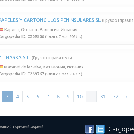
PAPELES Y CARTONCILLOS PENINSULARES SL
(Грузоотправит
Карлет, Область Валенсия, Испания
Cargopedia ID:
C269866
(Член с 7 мая 2026 г.)
ZITHASKA S.L.
(Грузоотправитель)
Maçanet de la Selva, Каталония, Испания
Cargopedia ID:
C269767
(Член с 6 мая 2026 г.)
3
4
5
6
7
8
9
10
...
31
32
›
ованной торговой маркой
Cargope