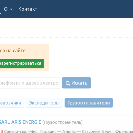
О
Контакт
я на сайте.
у зарегистрироваться
Искать
евозчики
Экспедиторы
Грузоотправители
SARL ARIS ENERGIE
(Грузоотправитель)
Санари-сюр-Мер, Прованс — Альпы — Лазурный Берег, Франция