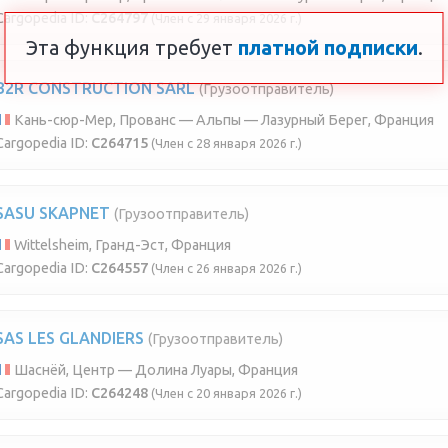
Cargopedia ID:
C264797
(Член с 29 января 2026 г.)
Эта функция требует
платной подписки
.
B2R CONSTRUCTION SARL
(Грузоотправитель)
Кань-сюр-Мер, Прованс — Альпы — Лазурный Берег, Франция
Cargopedia ID:
C264715
(Член с 28 января 2026 г.)
SASU SKAPNET
(Грузоотправитель)
Wittelsheim, Гранд-Эст, Франция
Cargopedia ID:
C264557
(Член с 26 января 2026 г.)
SAS LES GLANDIERS
(Грузоотправитель)
Шаснёй, Центр — Долина Луары, Франция
Cargopedia ID:
C264248
(Член с 20 января 2026 г.)