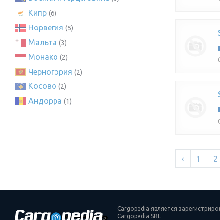
Кипр
(6)
Норвегия
(5)
Мальта
(3)
Монако
(2)
Черногория
(2)
Косово
(2)
Андорра
(1)
‹
1
2
Cargopedia является зарегистрир
Cargopedia SRL