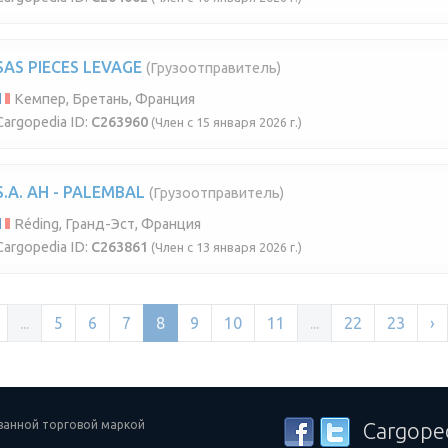
SAS PIECES LEVAGE
(Грузоотправитель)
Кемпер, Бретань, Франция
Cargopedia ID:
C263960
(Член с 15 января 2026 г.)
S.A. AH - PALEMBAL
(Грузоотправитель)
Réding, Гранд-Эст, Франция
Cargopedia ID:
C263861
(Член с 13 января 2026 г.)
...
5
6
7
8
9
10
11
...
22
23
›
ованной торговой маркой
Cargope