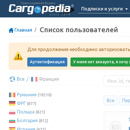
Транспортная Биржа
Подписки и услуги
since 2014
Список пользователей
Главная
Для продолжения необходимо авторизоватьс
Аутентификация
У меня нет аккаунта, я хоч
Все
Франция
Румыния
(19210)
Все
Пер
ФРГ
(877)
Польша
(821)
Болгария
(812)
Испания
(672)