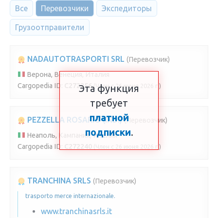
Все
Перевозчики
Экспедиторы
Грузоотправители
NADAUTOTRASPORTI SRL
(Перевозчик)
Верона, Венеция, Италия
Cargopedia ID:
C272256
(Член с 26 июня 2026 г.)
Эта функция
требует
платной
PEZZELLA ROSARIO (IND.)
(Перевозчик)
подписки
.
Неаполь, Кампания, Италия
Cargopedia ID:
C272240
(Член с 26 июня 2026 г.)
TRANCHINA SRLS
(Перевозчик)
trasporto merce internazionale.
www.tranchinasrls.it