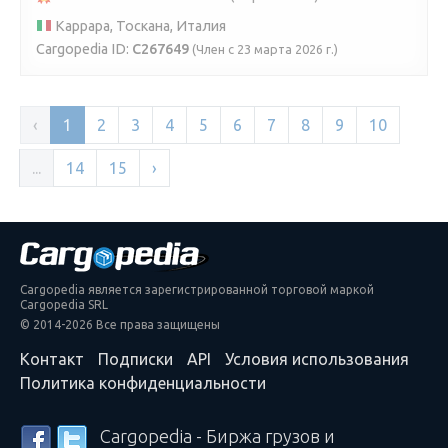
Каррара, Тоскана, Италия
Cargopedia ID:
C267649
(Член с 23 марта 2026 г.)
‹
1
2
3
4
5
6
7
8
9
10
...
14
15
›
Cargopedia является зарегистрированной торговой маркой
Cargopedia SRL
© 2014-2026 Все права защищены
Контакт
Подписки
API
Условия использования
Политика конфиденциальности
Cargopedia - Биржа грузов и