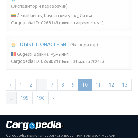
(Экспедитор и перевозчик)
Žemaitkiemis, Каунасский уезд, Литва
Cargopedia ID:
C268143
(Член с 1 апреля 2026 г.)
LOGISTIC ORACLE SRL
(Экспедитор)
Gugești, Вранча, Румыния
Cargopedia ID:
C268081
(Член с 31 марта 2026 г.)
‹
1
2
...
7
8
9
10
11
12
13
...
195
196
›
Cargopedia является зарегистрированной торговой маркой