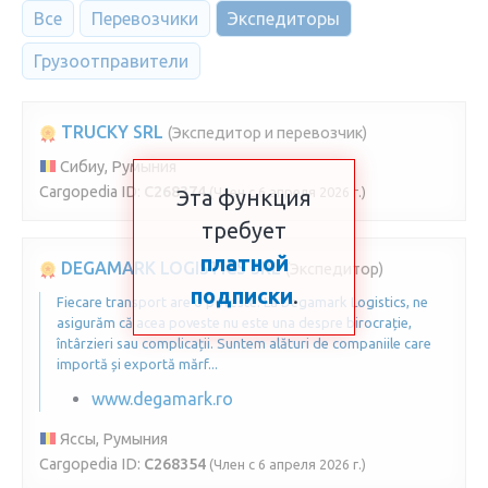
Все
Перевозчики
Экспедиторы
Грузоотправители
TRUCKY SRL
(Экспедитор и перевозчик)
Сибиу, Румыния
Cargopedia ID:
C268374
(Член с 6 апреля 2026 г.)
Эта функция
требует
платной
DEGAMARK LOGISTICS SRL
(Экспедитор)
подписки
.
Fiecare transport are o poveste. La Degamark Logistics, ne
asigurăm că acea poveste nu este una despre birocrație,
întârzieri sau complicații. Suntem alături de companiile care
importă și exportă mărf...
www.degamark.ro
Яссы, Румыния
Cargopedia ID:
C268354
(Член с 6 апреля 2026 г.)