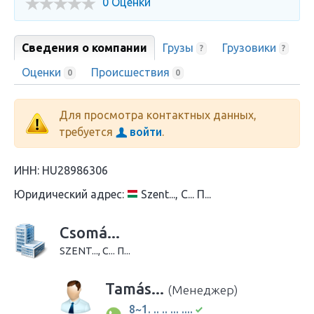
0 Оценки
Сведения о компании
Грузы
Грузовики
?
?
Оценки
Происшествия
0
0
Для просмотра контактных данных,
требуется
войти
.
ИНН:
HU28986306
Юридический адрес:
Szent..., C... П...
Csomá...
SZENT..., C... П...
Tamás...
(Менеджер)
8~1. .. .. ... ....