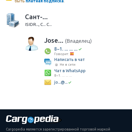
быть
платная подписка
.
Сант-...
ISIDR..., С... С...
Jose...
(Владелец)
8~1. ... ... ...
Говорит:
Написать в чат
Не в сети
Чат в WhatsApp
8~1. ... ... ...
jo...@...
Cargopedia является зарегистрированной торговой маркой