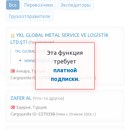
Все
Перевозчики
Экспедиторы
Грузоотправители
YKL GLOBAL METAL SERVICE VE LOGİSTİK
LTD.ŞTİ
(Перевозчик)
YKL GLOBAL LOGISTICS
Эта функция
www.yklglobal.com.tr
требует
платной
Анкара, Турция
Cargopedia ID:
C273865
подписки
.
(Член с 30 июля 2026 г.)
ZAFER AL
(Что-то другое)
Эдирне, Турция
Cargopedia ID:
C273358
(Член с 20 июля 2026 г.)