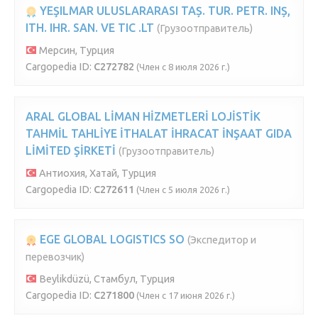
YEŞILMAR ULUSLARARASI TAȘ. TUR. PETR. INȘ,
ITH. IHR. SAN. VE TIC .LT
(Грузоотправитель)
Мерсин, Турция
Cargopedia ID:
C272782
(Член с 8 июля 2026 г.)
ARAL GLOBAL LİMAN HİZMETLERİ LOJİSTİK
TAHMİL TAHLİYE İTHALAT İHRACAT İNŞAAT GIDA
LİMİTED ŞİRKETİ
(Грузоотправитель)
Антиохия, Хатай, Турция
Cargopedia ID:
C272611
(Член с 5 июля 2026 г.)
EGE GLOBAL LOGISTICS SO
(Экспедитор и
перевозчик)
Beylikdüzü, Стамбул, Турция
Cargopedia ID:
C271800
(Член с 17 июня 2026 г.)