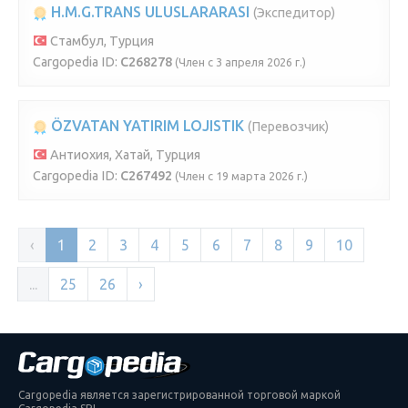
H.M.G.TRANS ULUSLARARASI
(Экспедитор)
Стамбул, Турция
Cargopedia ID:
C268278
(Член с 3 апреля 2026 г.)
ÖZVATAN YATIRIM LOJISTIK
(Перевозчик)
Антиохия, Хатай, Турция
Cargopedia ID:
C267492
(Член с 19 марта 2026 г.)
‹
1
2
3
4
5
6
7
8
9
10
...
25
26
›
Cargopedia является зарегистрированной торговой маркой