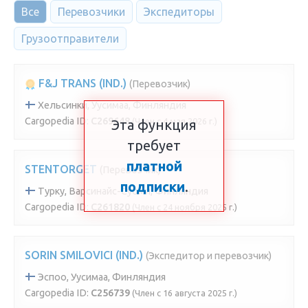
Все
Перевозчики
Экспедиторы
Грузоотправители
F&J TRANS (IND.)
(Перевозчик)
Хельсинки, Уусимаа, Финляндия
Cargopedia ID:
C269648
(Член с 4 мая 2026 г.)
Эта функция
требует
платной
STENTORGET
(Перевозчик)
подписки
.
Турку, Варсинайс-Суоми, Финляндия
Cargopedia ID:
C261820
(Член с 24 ноября 2025 г.)
SORIN SMILOVICI (IND.)
(Экспедитор и перевозчик)
Эспоо, Уусимаа, Финляндия
Cargopedia ID:
C256739
(Член с 16 августа 2025 г.)