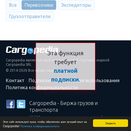
Все
Перевозчики
Экспедиторы
Грузоотправители
Эта функция
Cargopedia является зарегистрированной торговой маркой
требует
Cargopedia SRL
платной
© 2014-2026 Все права защищены
подписки
.
Контакт
Подписки
API
Условия использования
Политика конфиденциальности
Cargopedia - Биржа грузов и
транспорта
25 337 перевозчиков и грузоотправителей по всему
Этот сайт использует куки, чтобы обеспечить вам лучший опыт на
миру полагаются на наши услуги
Закрыть
Cargopedia!
Политика конфиденциальности