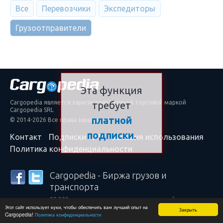
Все
Перевозчики
Экспедиторы
Грузоотправители
Эта функция
Cargopedia является зарегистрированной торговой маркой
требует
Cargopedia SRL
платной
© 2014-2026 Все права защищены
подписки
.
Контакт
Подписки
API
Условия использования
Политика конфиденциальности
Cargopedia - Биржа грузов и
транспорта
25 320 перевозчиков и грузоотправителей по всему
Этот сайт использует куки, чтобы обеспечить вам лучший опыт на
миру полагаются на наши услуги
Закрыть
Cargopedia!
Политика конфиденциальности