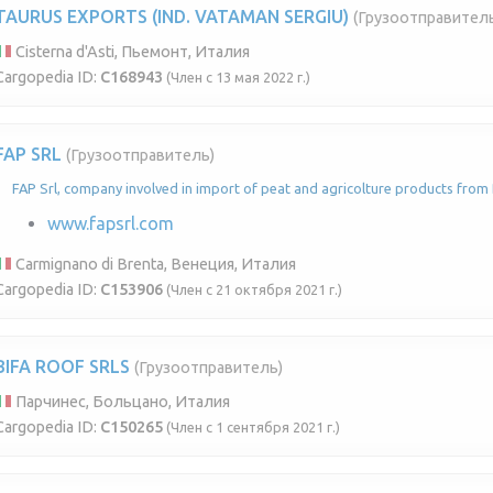
TAURUS EXPORTS (IND. VATAMAN SERGIU)
(Грузоотправител
Cisterna d'Asti, Пьемонт, Италия
Cargopedia ID:
C168943
(Член с 13 мая 2022 г.)
FAP SRL
(Грузоотправитель)
FAP Srl, company involved in import of peat and agricolture products from B
www.fapsrl.com
Carmignano di Brenta, Венеция, Италия
Cargopedia ID:
C153906
(Член с 21 октября 2021 г.)
BIFA ROOF SRLS
(Грузоотправитель)
Парчинес, Больцано, Италия
Cargopedia ID:
C150265
(Член с 1 сентября 2021 г.)