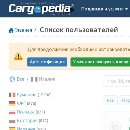
Транспортная Биржа
Подписки и услуги
since 2014
Список пользователей
Главная
Для продолжения необходимо авторизоватьс
Аутентификация
У меня нет аккаунта, я хоч
Все
Италия
Румыния
(19198)
Все
Пер
ФРГ
(876)
Польша
(821)
Болгария
(812)
Испания
(670)