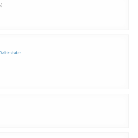
ь)
altic states.