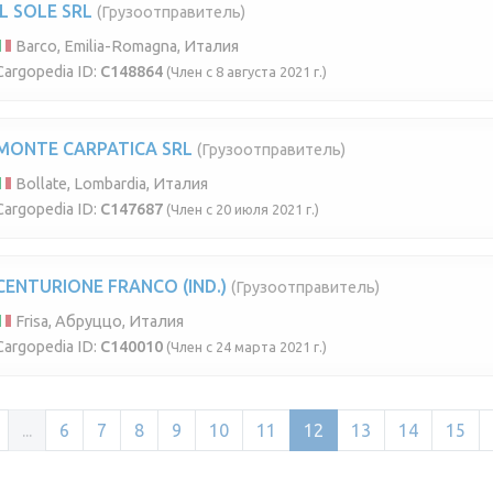
IL SOLE SRL
(Грузоотправитель)
Barco, Emilia-Romagna, Италия
Cargopedia ID:
C148864
(Член с 8 августа 2021 г.)
MONTE CARPATICA SRL
(Грузоотправитель)
Bollate, Lombardia, Италия
Cargopedia ID:
C147687
(Член с 20 июля 2021 г.)
CENTURIONE FRANCO (IND.)
(Грузоотправитель)
Frisa, Абруццо, Италия
Cargopedia ID:
C140010
(Член с 24 марта 2021 г.)
...
6
7
8
9
10
11
12
13
14
15