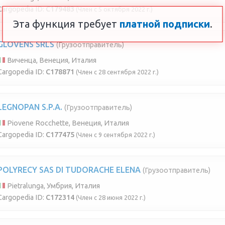
Cargopedia ID:
C179483
(Член с 5 октября 2022 г.)
Эта функция требует
платной подписки
.
GLOVENS SRLS
(Грузоотправитель)
Виченца, Венеция, Италия
Cargopedia ID:
C178871
(Член с 28 сентября 2022 г.)
LEGNOPAN S.P.A.
(Грузоотправитель)
Piovene Rocchette, Венеция, Италия
Cargopedia ID:
C177475
(Член с 9 сентября 2022 г.)
POLYRECY SAS DI TUDORACHE ELENA
(Грузоотправитель)
Pietralunga, Умбрия, Италия
Cargopedia ID:
C172314
(Член с 28 июня 2022 г.)